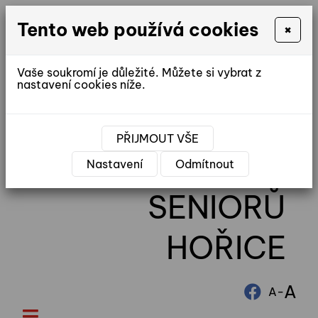
Tento web používá cookies
×
Vaše soukromí je důležité. Můžete si vybrat z
nastavení cookies níže.
reditel@ddhorice.cz
PŘIJMOUT VŠE
DOMOV
Nastavení
Odmítnout
SENIORŮ
HOŘICE
A
-
A