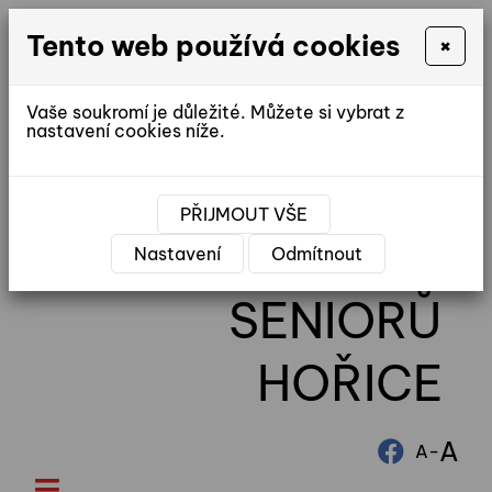
Tento web používá cookies
×
Vaše soukromí je důležité. Můžete si vybrat z
nastavení cookies níže.
reditel@ddhorice.cz
PŘIJMOUT VŠE
DOMOV
Nastavení
Odmítnout
SENIORŮ
HOŘICE
A
-
A