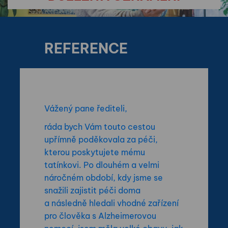
REFERENCE
fV
Vážený pane řediteli,
ráda bych Vám touto cestou
upřímně poděkovala za péči,
kterou poskytujete mému
tatínkovi. Po dlouhém a velmi
náročném období, kdy jsme se
snažili zajistit péči doma
a následně hledali vhodné zařízení
pro člověka s Alzheimerovou