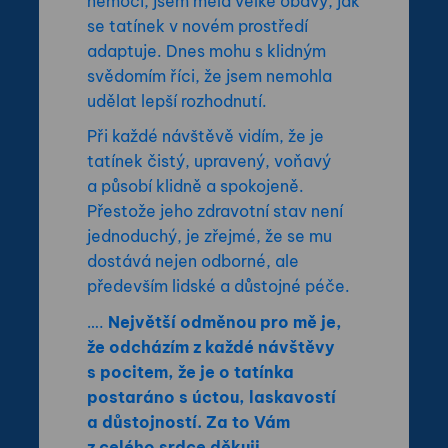
nemocí, jsem měla velké obavy, jak
se tatínek v novém prostředí
adaptuje. Dnes mohu s klidným
svědomím říci, že jsem nemohla
udělat lepší rozhodnutí.
Při každé návštěvě vidím, že je
tatínek čistý, upravený, voňavý
a působí klidně a spokojeně.
Přestože jeho zdravotní stav není
jednoduchý, je zřejmé, že
se
mu
dostává nejen odborné, ale
především lidské a důstojné péče.
….
Největší odměnou pro mě je,
že odcházím z každé návštěvy
s pocitem, že je o tatínka
postaráno s úctou, laskavostí
a důstojností. Za to Vám
z celého srdce děkuji.