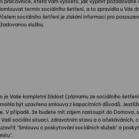
í pracovnice, která Vám vysvětlí, jak vyplnit požadované 
omlouvat termín sociálního šetření, a to zpravidla u Vás d
em sociálního šetření je získání informací pro posouzení 
ožadovanou službu.
to je Vaše kompletní žádost (záznamu ze sociálního šetřen
emohla být uzavřena smlouva z kapacitních důvodů. Jestliž
e. V případě, že budete mít zájem nastoupit do Domova, sj
Vaší sociální situaci, zdravotním stavu a o očekáváních, 
zavřít "Smlouvu o poskytování sociálních služeb" a posky
míru".