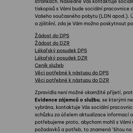
stránkách. Následně Vás kontaktuje sociáln
tiskopisů s Vámi bude sociální pracovnice d
Vašeho současného pobytu (LDN apod.). Účel
a zjištění, zda je Vám možno poskytnout p
Žádost do DPS
Žádost do DZR
Lékařský posudek DPS
Lékařský posudek DZR
Ceník služeb
Věci potřebné k nástupu do DPS
Věci potřebné k nástupu do DZR
Zpravidla není možné okamžité přijetí, pro
Evidence zájemců o službu
, se kterými n
vybrána, kontaktuje Vás sociální pracovnic
schůzku za účelem aktualizace informací o 
potřebujeme proto, abychom mohli s Vámi u
požadavků a potřeb, to znamená "šitou na 