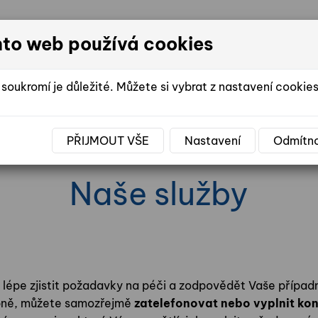
nto web používá cookies
DOMOV SE
soukromí je důležité. Můžete si vybrat z nastavení cookies
PŘIJMOUT VŠE
Nastavení
Odmítn
E ŽIVOTA V DOMOVĚ
FOTOGALERIE
VO
Naše služby
lépe zjistit požadavky na péči a zodpovědět Vaše případ
obně, můžete samozřejmě
zatelefonovat nebo vyplnit ko