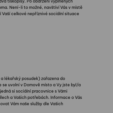
dva tiskopisy. Po obdržení vyplněných
oma. Není-li to možné, navštíví Vás v místě
Vaší celkové nepříznivé sociální situace
í a lékařský posudek) zařazena do
e se uvolní v Domově místo a Vy jste byl/a
edná si sociální pracovnice s Vámi
cílech a Vašich potřebách. Informace o Vás
tovat Vám naše služby dle Vašich