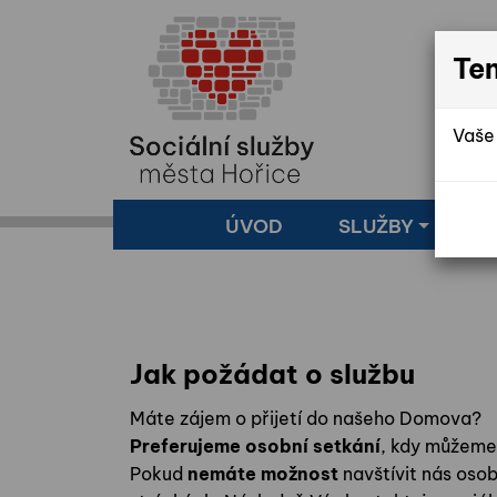
Te
Vaše 
ÚVOD
SLUŽBY
Z
Jak požádat o službu
Máte zájem o přijetí do našeho Domova?
Preferujeme osobní setkání
, kdy můžeme 
Pokud
nemáte možnost
navštívit nás os