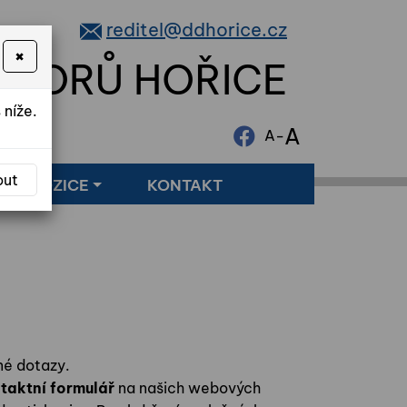
reditel@ddhorice.cz
×
NIORŮ HOŘICE
 níže.
A
-
A
out
LNÉ POZICE
KONTAKT
né dotazy.
ntaktní formulář
na našich webových