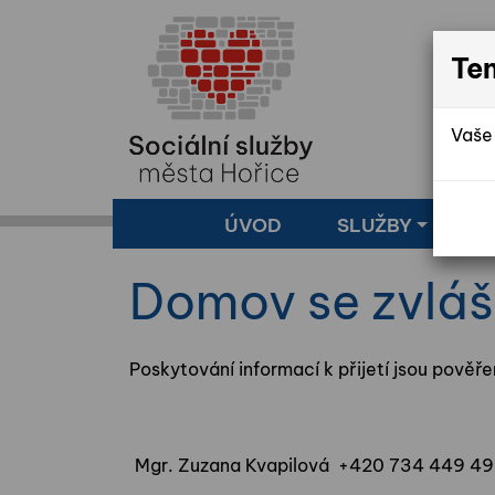
Te
Vaše 
ÚVOD
SLUŽBY
Z
Domov se zvláš
Poskytování informací k přijetí jsou pověře
Mgr. Zuzana Kvapilová +420 734 449 4