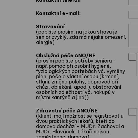
Kontaktní telefon
Kontaktní e-mail:
Stravování
(popište prosím, na jakou stravu je
senior zvyklý, zda má nějaké omezení,
alergie)
Obslužná péče ANO/NE
(prosím popište potřeby seniora -
např.pomoc při osobní hygieně,
fyziologických potřebách vč. výměny
plen, péče o vlastní osobu (krmení,
stlaní, změna polohy, doprovod při
chůzi, oblékání, apod.), obstarávání
osobních záležitostí vč. nákupů v
místní kantýně a jiné))
Zdravotní péče ANO/NE
(klienti mají možnost se registrovat u
dvou praktických lékařů, kteří do
domova dochází - MUDr. Zachoval a
MUDr. Hlaváček. Lékaři nejsou
zaměstnanci domova)