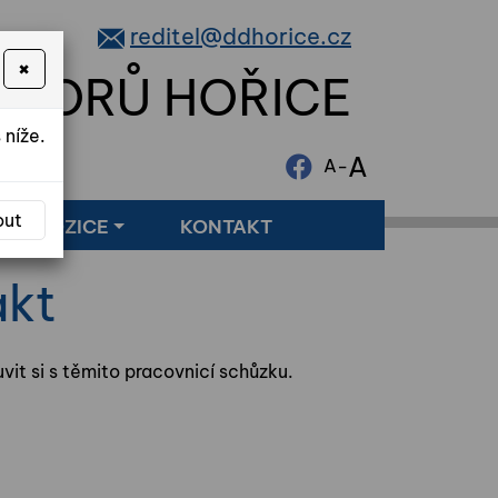
reditel@ddhorice.cz
×
NIORŮ HOŘICE
 níže.
A
-
A
out
LNÉ POZICE
KONTAKT
akt
vit si s těmito pracovnicí schůzku.