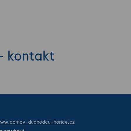
- kontakt
ww.domov-duchodcu-horice.cz