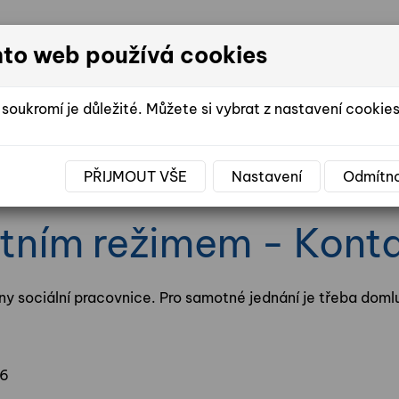
nto web používá cookies
DOMOV SE
soukromí je důležité. Můžete si vybrat z nastavení cookies
PŘIJMOUT VŠE
Nastavení
Odmítn
E ŽIVOTA V DOMOVĚ
FOTOGALERIE
VO
tním režimem - Kont
ny sociální pracovnice. Pro samotné jednání je třeba domlu
96