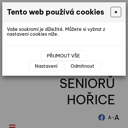
Tento web používá cookies
×
Vaše soukromí je důležité. Můžete si vybrat z
nastavení cookies níže.
reditel@ddhorice.cz
PŘIJMOUT VŠE
DOMOV
Nastavení
Odmítnout
SENIORŮ
HOŘICE
A
-
A