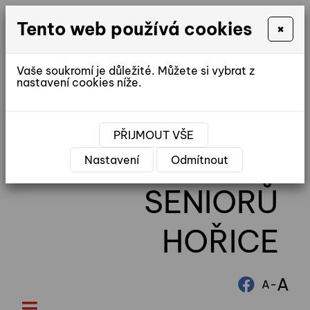
Tento web používá cookies
×
Vaše soukromí je důležité. Můžete si vybrat z
nastavení cookies níže.
reditel@ddhorice.cz
PŘIJMOUT VŠE
DOMOV
Nastavení
Odmítnout
SENIORŮ
HOŘICE
A
-
A