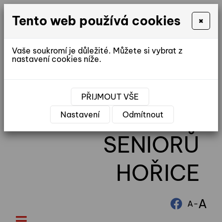
Tento web používá cookies
×
Vaše soukromí je důležité. Můžete si vybrat z
nastavení cookies níže.
reditel@ddhorice.cz
PŘIJMOUT VŠE
DOMOV
Nastavení
Odmítnout
SENIORŮ
HOŘICE
A
-
A