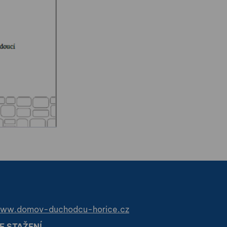
ww.domov-duchodcu-horice.cz
E STAŽENÍ