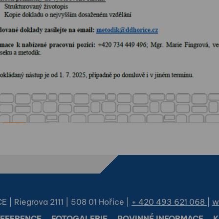
 Riegrova 2111 | 508 01 Hořice |
+ 420 493 621 068
|
w
EFERENCE
FOTOGALERIE
POVINNÉ INFORMACE
K