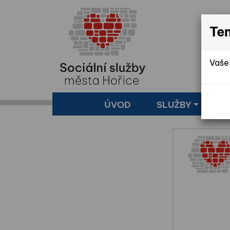
Te
Vaše 
ÚVOD
SLUŽBY
Z