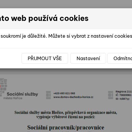
nto web používá cookies
DOMOV SE
soukromí je důležité. Můžete si vybrat z nastavení cookies
PŘIJMOUT VŠE
Nastavení
Odmítn
E ŽIVOTA V DOMOVĚ
FOTOGALERIE
VO