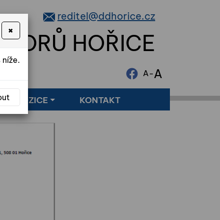
reditel@ddhorice.cz
×
NIORŮ HOŘICE
 níže.
A
-
A
out
LNÉ POZICE
KONTAKT