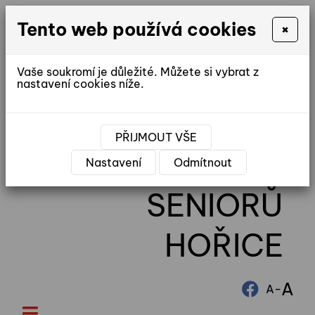
Tento web používá cookies
×
Vaše soukromí je důležité. Můžete si vybrat z
nastavení cookies níže.
reditel@ddhorice.cz
PŘIJMOUT VŠE
DOMOV
Nastavení
Odmítnout
SENIORŮ
HOŘICE
A
-
A