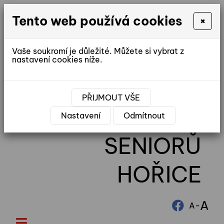
Tento web používá cookies
×
Vaše soukromí je důležité. Můžete si vybrat z
nastavení cookies níže.
reditel@ddhorice.cz
PŘIJMOUT VŠE
DOMOV
Nastavení
Odmítnout
SENIORŮ
HOŘICE
A
-
A