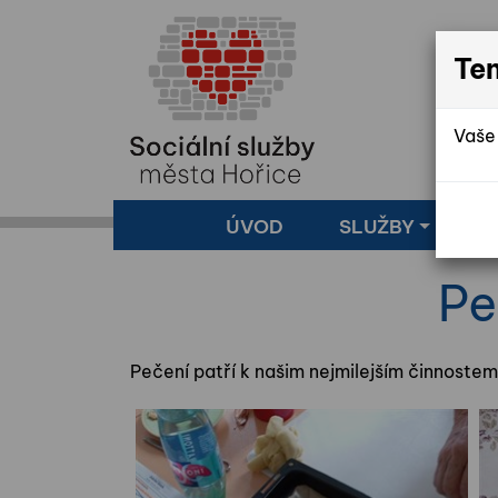
Te
Vaše 
ÚVOD
SLUŽBY
Z
Pe
Pečení patří k našim nejmilejším činnostem.