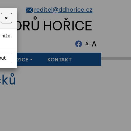
reditel@ddhorice.cz
×
NIORŮ HOŘICE
 níže.
A
-
A
out
LNÉ POZICE
KONTAKT
čků