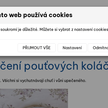
nto web používá cookies
DOMOV SE
soukromí je důležité. Můžete si vybrat z nastavení cookies
PŘIJMOUT VŠE
Nastavení
Odmítn
E ŽIVOTA V DOMOVĚ
FOTOGALERIE
VO
čení pouťových kolá
 Všichni si vychutnávají chuť i vůni upečeného.