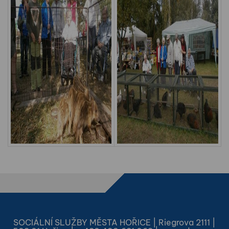
SOCIÁLNÍ SLUŽBY MĚSTA HOŘICE | Riegrova 2111 |