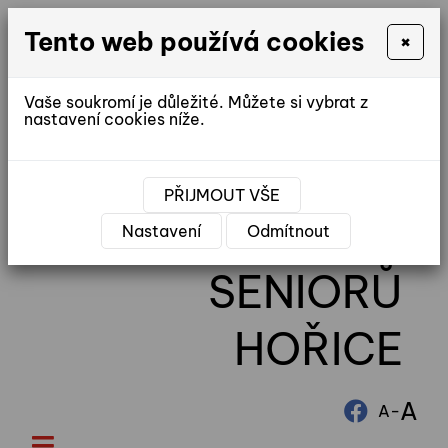
Tento web používá cookies
×
Vaše soukromí je důležité. Můžete si vybrat z
nastavení cookies níže.
reditel@ddhorice.cz
PŘIJMOUT VŠE
DOMOV
Nastavení
Odmítnout
SENIORŮ
HOŘICE
A
-
A