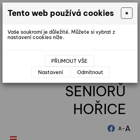
Tento web používá cookies
×
Vaše soukromí je důležité. Můžete si vybrat z
nastavení cookies níže.
reditel@ddhorice.cz
PŘIJMOUT VŠE
DOMOV
Nastavení
Odmítnout
SENIORŮ
HOŘICE
A
-
A