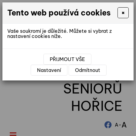
Tento web používá cookies
×
Vaše soukromí je důležité. Můžete si vybrat z
nastavení cookies níže.
reditel@ddhorice.cz
PŘIJMOUT VŠE
DOMOV
Nastavení
Odmítnout
SENIORŮ
HOŘICE
A
-
A