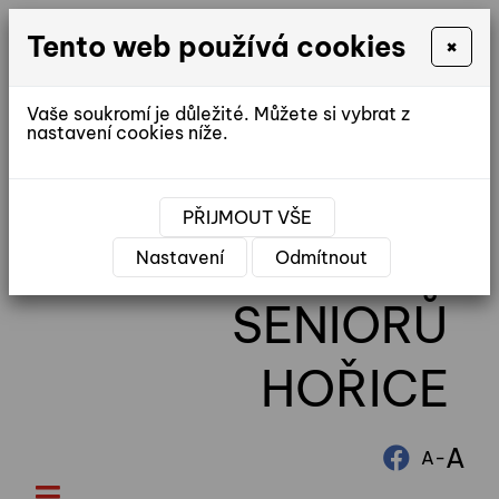
Tento web používá cookies
×
Vaše soukromí je důležité. Můžete si vybrat z
nastavení cookies níže.
reditel@ddhorice.cz
PŘIJMOUT VŠE
DOMOV
Nastavení
Odmítnout
SENIORŮ
HOŘICE
A
-
A