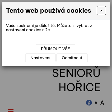
Tento web používá cookies
×
Vaše soukromí je důležité. Můžete si vybrat z
nastavení cookies níže.
reditel@ddhorice.cz
PŘIJMOUT VŠE
DOMOV
Nastavení
Odmítnout
SENIORŮ
HOŘICE
A
-
A