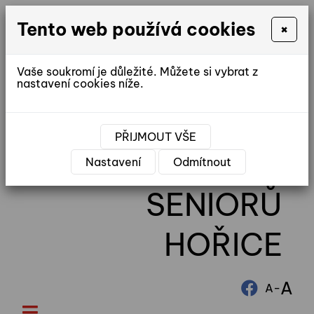
Tento web používá cookies
×
Vaše soukromí je důležité. Můžete si vybrat z
nastavení cookies níže.
reditel@ddhorice.cz
PŘIJMOUT VŠE
DOMOV
Nastavení
Odmítnout
SENIORŮ
HOŘICE
A
-
A