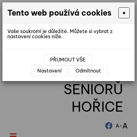
Tento web používá cookies
×
Vaše soukromí je důležité. Můžete si vybrat z
nastavení cookies níže.
reditel@ddhorice.cz
PŘIJMOUT VŠE
DOMOV
Nastavení
Odmítnout
SENIORŮ
HOŘICE
A
-
A