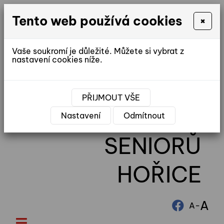
Tento web používá cookies
×
Vaše soukromí je důležité. Můžete si vybrat z
nastavení cookies níže.
reditel@ddhorice.cz
PŘIJMOUT VŠE
DOMOV
Nastavení
Odmítnout
SENIORŮ
HOŘICE
A
-
A