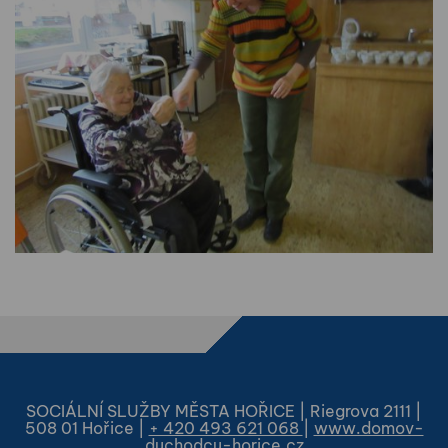
SOCIÁLNÍ SLUŽBY MĚSTA HOŘICE | Riegrova 2111 |
508 01 Hořice |
+ 420 493 621 068
|
www.domov-
duchodcu-horice.cz